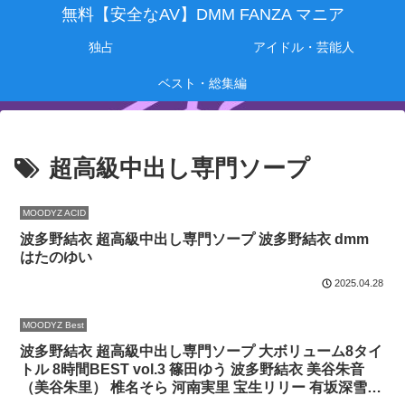
無料【安全なAV】DMM FANZA マニア
独占
アイドル・芸能人
ベスト・総集編
超高級中出し専門ソープ
MOODYZ ACID
波多野結衣 超高級中出し専門ソープ 波多野結衣 dmm
はたのゆい
2025.04.28
MOODYZ Best
波多野結衣 超高級中出し専門ソープ 大ボリューム8タイ
トル 8時間BEST vol.3 篠田ゆう 波多野結衣 美谷朱音
（美谷朱里） 椎名そら 河南実里 宝生リリー 有坂深雪